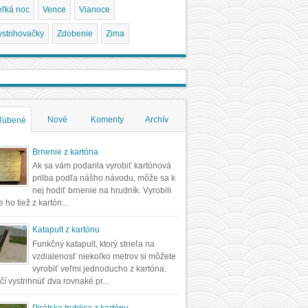
eľká noc
Vence
Vianoce
ystrihovačky
Zdobenie
Zima
Nové
Komenty
Archív
ľúbené
Brnenie z kartóna
Ak sa vám podarila vyrobiť kartónová
prilba podľa nášho návodu, môže sa k
nej hodiť brnenie na hrudník. Vyrobili
 ho tiež z kartón...
Katapult z kartónu
Funkčný katapult, ktorý strieľa na
vzdialenosť niekoľko metrov si môžete
vyrobiť veľmi jednoducho z kartóna.
čí vystrihnúť dva rovnaké pr...
Pirátska truhlica z kartónu