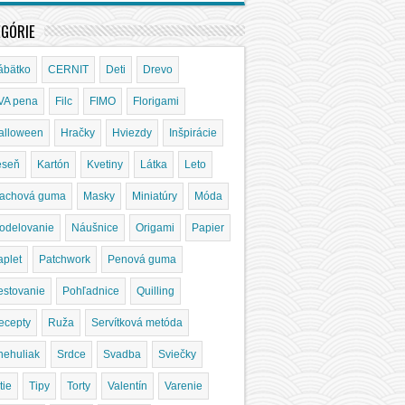
EGÓRIE
ábätko
CERNIT
Deti
Drevo
VA pena
Filc
FIMO
Florigami
alloween
Hračky
Hviezdy
Inšpirácie
eseň
Kartón
Kvetiny
Látka
Leto
achová guma
Masky
Miniatúry
Móda
odelovanie
Náušnice
Origami
Papier
aplet
Patchwork
Penová guma
estovanie
Pohľadnice
Quilling
ecepty
Ruža
Servítková metóda
nehuliak
Srdce
Svadba
Sviečky
tie
Tipy
Torty
Valentín
Varenie