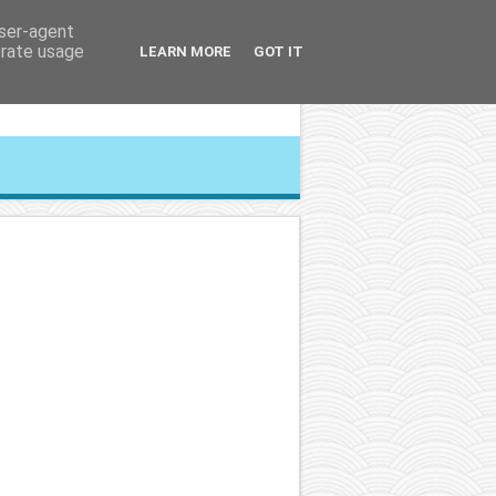
user-agent
erate usage
LEARN MORE
GOT IT