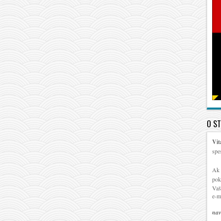
O S
Vit
spe
Ak 
pok
Vaš
e-m
nav