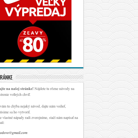
TRÁNKE
ajte na našej stránke!
Nájdete tu rôzne návody na
strenie voľných chvíľ.
vám tu chýba nejaký návod, dajte nám vedieť,
úsime sa ho vytvoriť.
e vlastné nápady radi zverejníme, stačí nám napísať na
ail:
odovo@gmail.com