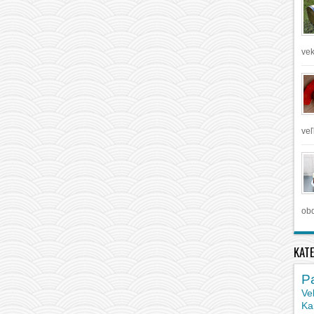
vek
veľ
obd
KAT
P
Ve
Ka