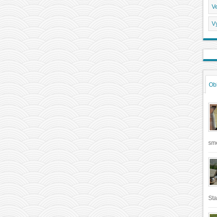
V
V
Ob
sme
Sta