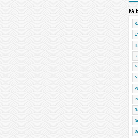
KAT
B
E
H
J
M
M
P
P
R
S
Ši