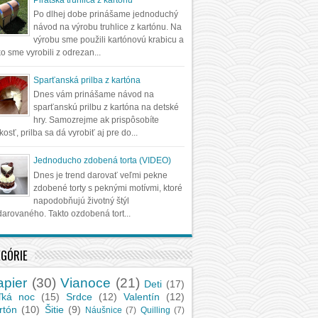
Po dlhej dobe prinášame jednoduchý
návod na výrobu truhlice z kartónu. Na
výrobu sme použili kartónovú krabicu a
o sme vyrobili z odrezan...
Sparťanská prilba z kartóna
Dnes vám prinášame návod na
sparťanskú prilbu z kartóna na detské
hry. Samozrejme ak prispôsobíte
kosť, prilba sa dá vyrobiť aj pre do...
Jednoducho zdobená torta (VIDEO)
Dnes je trend darovať veľmi pekne
zdobené torty s peknými motívmi, ktoré
napodobňujú životný štýl
arovaného. Takto ozdobená tort...
EGÓRIE
apier
(30)
Vianoce
(21)
Deti
(17)
ľká noc
(15)
Srdce
(12)
Valentín
(12)
rtón
(10)
Šitie
(9)
Náušnice
(7)
Quilling
(7)