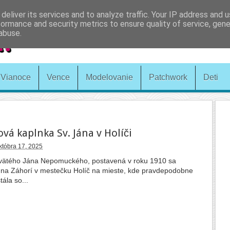
deliver its services and to analyze traffic. Your IP address and 
formance and security metrics to ensure quality of service, gen
abuse.
Vianoce
Vence
Modelovanie
Patchwork
Deti
vá kaplnka Sv. Jána v Holíči
októbra 17, 2025
vätého Jána Nepomuckého, postavená v roku 1910 sa
na Záhorí v mestečku Holíč na mieste, kde pravdepodobne
ála so...