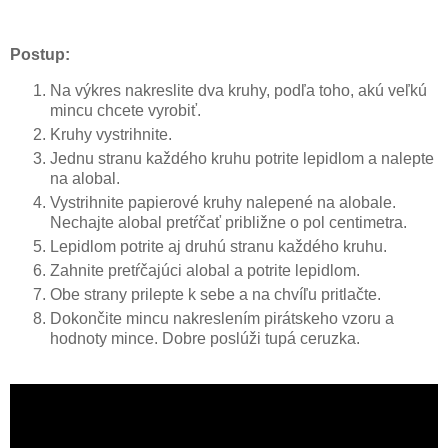
Postup:
Na výkres nakreslite dva kruhy, podľa toho, akú veľkú
mincu chcete vyrobiť.
Kruhy vystrihnite.
Jednu stranu každého kruhu potrite lepidlom a nalepte
na alobal.
Vystrihnite papierové kruhy nalepené na alobale.
Nechajte alobal pretŕčať približne o pol centimetra.
Lepidlom potrite aj druhú stranu každého kruhu.
Zahnite pretŕčajúci alobal a potrite lepidlom.
Obe strany prilepte k sebe a na chvíľu pritlačte.
Dokončite mincu nakreslením pirátskeho vzoru a
hodnoty mince. Dobre poslúži tupá ceruzka.